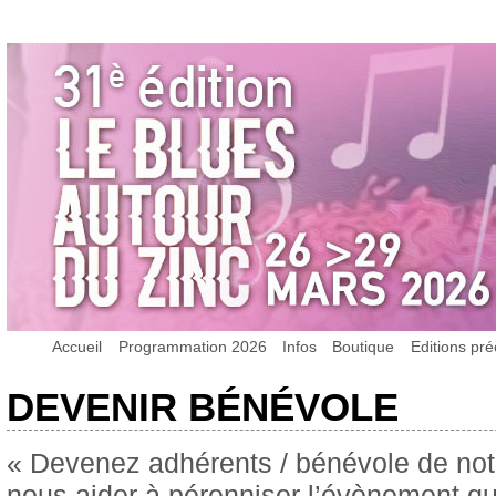
Accueil
Programmation 2026
Infos
Boutique
Editions pr
DEVENIR BÉNÉVOLE
« Devenez adhérents / bénévole de not
nous aider à pérenniser l’évènement que