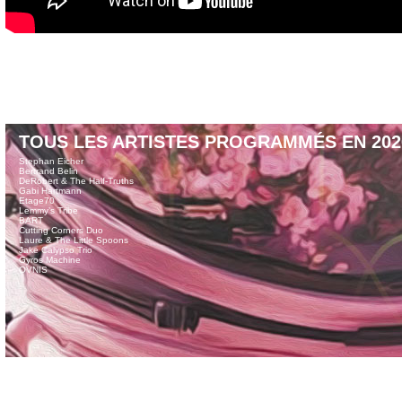
TOUS LES ARTISTES PROGRAMMÉS EN 202
Stephan Eicher
Bertrand Belin
DeRobert & The Half-Truths
Gabi Hartmann
Etage70
Lemmy’s Tribe
BART
Cutting Corners Duo
Laure & The Little Spoons
Jake Calypso Trio
Gyros Machine
OVNIS